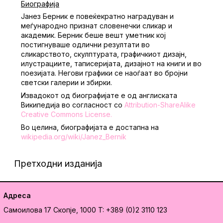
Биографија
Јанез Берник е повеќекратно наградуван и
меѓународно признат словенечки сликар и
академик. Берник беше вешт уметник кој
постигнуваше одлични резултати во
сликарството, скулптурата, графичкиот дизајн,
илустрациите, таписеријата, дизајнот на книги и во
поезијата. Негови графики се наоѓаат во бројни
светски галерии и збирки.
Извадокот од биографијате е од англиската
Википедија во согласност со
Attribution-ShareAlike
Creative Commons License
.
Во целина, биографијата е достапна на
wikipedia.org/wiki/Janez_Bernik
Претходни изданија
Адреса
Самоилова 17
Скопје, 1000
T: +389 (0)2 3110 123