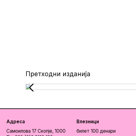
Претходни изданија
Адреса
Влезници
Самоилова 17
Скопје, 1000
билет 100 денари