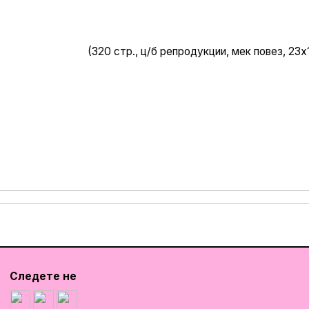
(320 стр., ц/б репродукции, мек повез, 23х
Следете не