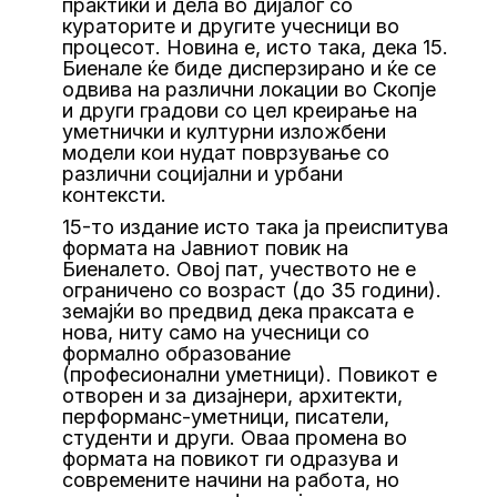
практики и дела во дијалог со
кураторите и другите учесници во
процесот. Новина е, исто така, дека 15.
Биенале ќе биде дисперзирано и ќе се
одвива на различни локации во Скопје
и други градови со цел креирање на
уметнички и културни изложбени
модели кои нудат поврзување со
различни социјални и урбани
контексти.
15-то издание исто така ја преиспитува
формата на Јавниот повик на
Биеналето. Овој пат, учеството не е
ограничено со возраст (до 35 години).
земајќи во предвид дека праксата е
нова, ниту само на учесници со
формално образование
(професионални уметници). Повикот е
отворен и за дизајнери, архитекти,
перформанс-уметници, писатели,
студенти и други. Овaа промена во
формата на повикот ги одразува и
современите начини на работа, но