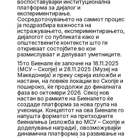
воспоставувајќи институционална
платформа за дијалог и
експериментирање.
Сосредоточувањето на самиот процес
ја подразбира важноста на
истражувањето, експериментирањето,
дијалогот со публиката како и
општествените контексти што ги
откриваат состојбите во кои
размислуваат и делуваат уметниците.
15то Биенале ќе започне на 18.11.2025
(МСУ – Скопје) и 28.11.2025 (Музеј на
Македонија) и преку серија изложби и
настани, на повеќе локации во Скопје и
пошироко, ќе продолжи до финалната
фаза во октомври 2026. Секој нов
настан во рамките на Биеналето ќе
создаде платформа за нова група на
учесници. Концептот на ова Биенале го
напушта форматот на претходните
биеналиња (изложба во МСУ – Скопје и
доделување награди), овозможувајќи
динамична платформа за развивање на