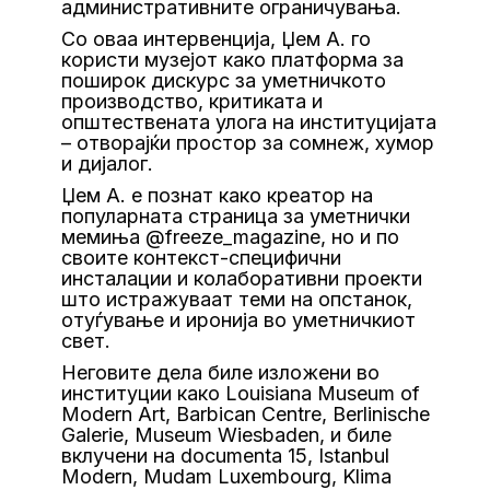
административните ограничувања.
Со оваа интервенција, Џем А. го
користи музејот како платформа за
поширок дискурс за уметничкото
производство, критиката и
општествената улога на институцијата
– отворајќи простор за сомнеж, хумор
и дијалог.
Џем А. е познат како креатор на
популарната страница за уметнички
мемиња @freeze_magazine, но и по
своите контекст-специфични
инсталации и колаборативни проекти
што истражуваат теми на опстанок,
отуѓување и иронија во уметничкиот
свет.
Неговите дела биле изложени во
институции како Louisiana Museum of
Modern Art, Barbican Centre, Berlinische
Galerie, Museum Wiesbaden, и биле
вклучени на documenta 15, Istanbul
Modern, Mudam Luxembourg, Klima