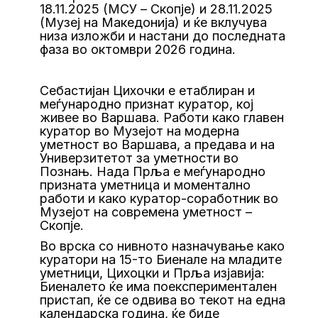
18.11.2025 (МСУ – Скопје) и 28.11.2025
(Музеј на Македонија) и ќе вклучува
низа изложби и настани до последната
фаза во октомври 2026 година.
Себастијан Цихочки е етаблиран и
меѓународно признат куратор, кој
живее во Варшава. Работи како главен
куратор во Музејот на модерна
уметност во Варшава, а предава и на
Универзитетот за уметности во
Познањ. Нада Прља е меѓународно
призната уметница и моментално
работи и како куратор-соработник во
Музејот на современа уметност –
Скопје.
​​Во врска со нивното назначување како
куратори на 15-то Биенале на младите
уметници, Цихоцки и Прља изјавија:
Биеналето ќе има поекспериментален
пристап, ќе се одвива во текот на една
календарска година, ќе биде