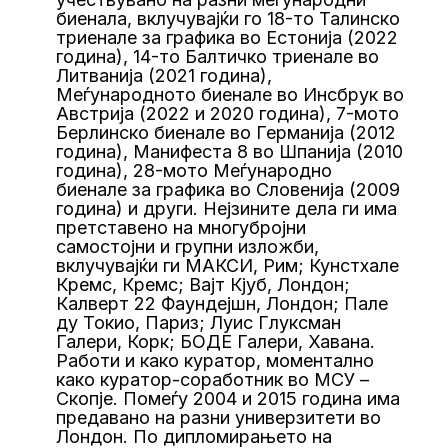
биенала, вклучувајќи го 18-то Талинско
триенале за графика во Естонија (2022
година), 14-то Балтичко триенале во
Литванија (2021 година),
Меѓународното биенале во Инсбрук во
Австрија (2022 и 2020 година), 7-мото
Берлинско биенале во Германија (2012
година), Манифеста 8 во Шпанија (2010
година), 28-мото Меѓународно
биенале за графика во Словенија (2009
година) и други. Нејзините дела ги има
претставено на многубројни
самостојни и групни изложби,
вклучувајќи ги МАКСИ, Рим; Кунстхале
Кремс, Кремс; Вајт Кјуб, Лондон;
Калверт 22 Фаундејшн, Лондон; Пале
ду Токио, Париз; Луис Глуксман
Галери, Корк; БОДЕ Галери, Хавана.
Работи и како куратор, моментално
како куратор-соработник во МСУ –
Скопје. Помеѓу 2004 и 2015 година има
предавано на разни универзитети во
Лондон. По дипломирањето на