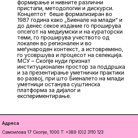
формирање и нивните различни
пристапи, методологии и дискурси.
Концептот беше формализиран во
1987 година како „Биенале на млади“ и
до денес секое издание го проширува
опсегот на медиумски и на кураторски
теми, го проширува учеството од
локален во регионален и во
меѓународен контекст, а истовремено,
го усовршува и процесот на селекција.
МСУ – Скопјe нуди признат
институционален простор за поддршка
и за презентирање уметнички практики
во развој, при што Биеналето на млади
уметници останува суштинска
платформа за дијалог и
експериментирање.
Адреса
Самоилова 17
Скопје, 1000
T: +389 (0)2 3110 123