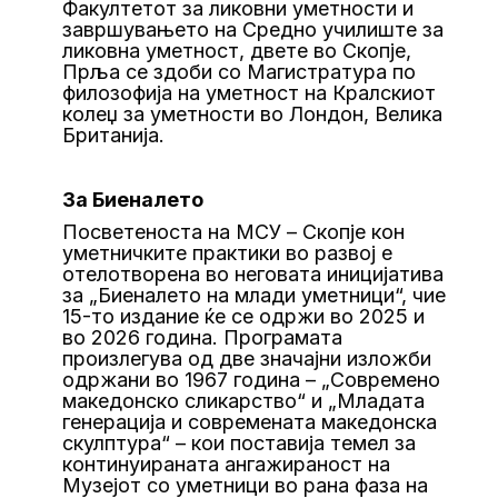
Факултетот за ликовни уметности и
завршувањето на Средно училиште за
ликовна уметност, двете во Скопјe,
Прља се здоби со Магистратура по
филозофија на уметност на Кралскиот
колеџ за уметности во Лондон, Велика
Британија.
За Биеналето
Посветеноста на МСУ – Скопјe кон
уметничките практики во развој е
отелотворена во неговата иницијатива
за „Биеналето на млади уметници“, чие
15-то издание ќе се одржи во 2025 и
во 2026 година. Програмата
произлегува од две значајни изложби
одржани во 1967 година – „Современо
македонско сликарство“ и „Младата
генерација и современата македонска
скулптура“ – кои поставија темел за
континуираната ангажираност на
Музејот со уметници во рана фаза на