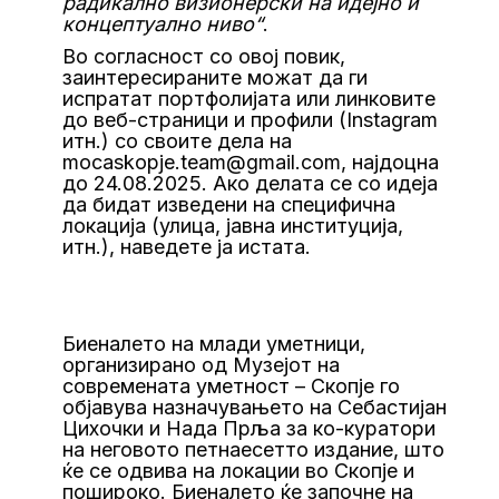
радикално визионерски на идејно и
концептуално ниво“
.
Во согласност со овој повик,
заинтересираните можат да ги
испратат портфолијата или линковите
до веб-страници и профили (Instagram
итн.) со своите дела на
mocaskopje.team@gmail.com, најдоцна
до 24.08.2025. Ако делата се со идеја
да бидат изведени на специфична
локација (улица, јавна институција,
итн.), наведете ја истата.
Биеналето на млади уметници,
организирано од Музејот на
современата уметност – Скопје го
објавува назначувањето на Себастијан
Цихочки и Нада Прља за ко-куратори
на неговото петнаесетто издание, што
ќе се одвива на локации во Скопје и
пошироко. Биеналето ќе започне на