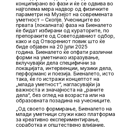
конципирано во фази и ќе се одвива во
најголема мера надвор од физичките
параметри на Музејот на современата
уметност – Скопјe. Учесниците во
првата (локалната) фаза на Биеналето
ќе бидат избирани од кураторите, по
препораките од Советодавниот одбор,
како и од Отворениот повик што ќе
биде објавен на 20 јули 2025
година. Биеналето ќе опфати различни
форми на уметничко изразување,
вклучувајќи дела специфични за
локацијата, интервенции, музики дела,
перформанс и поезија. Биеналето, исто
така, ќе го истражи концептот на
„млада уметност“, нагласувајќи ја
важноста и значајноста на „раните
дела“, без оглед на возраста или на
образовната позадина на учесниците.
„Од своето формирање, Биеналето на
млади уметници служи како платформа
за креативно експериментирање,
соработка и општествено влијание,