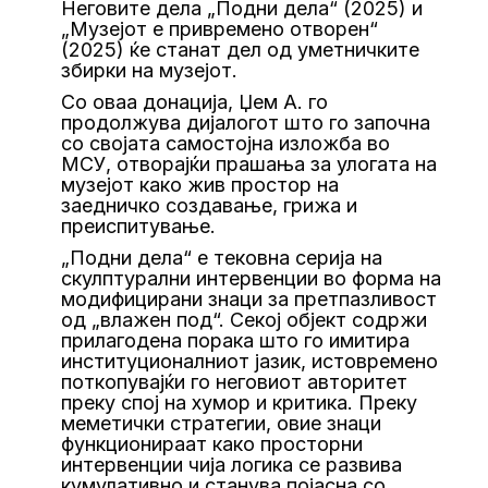
Неговите дела „Подни дела“ (2025) и
„Музејот е привремено отворен“
(2025) ќе станат дел од уметничките
збирки на музејот.
Со оваа донација, Џем А. го
продолжува дијалогот што го започна
со својата самостојна изложба во
МСУ, отворајќи прашања за улогата на
музејот како жив простор на
заедничко создавање, грижа и
преиспитување.
„Подни дела“ е тековна серија на
скулптурални интервенции во форма на
модифицирани знаци за претпазливост
од „влажен под“. Секој објект содржи
прилагодена порака што го имитира
институционалниот јазик, истовремено
поткопувајќи го неговиот авторитет
преку спој на хумор и критика. Преку
меметички стратегии, овие знаци
функционираат како просторни
интервенции чија логика се развива
кумулативно и станува појасна со