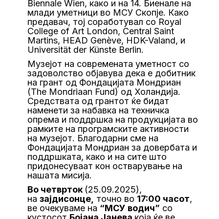
Biennale Wien, како и на 14. Биенале на
млади уметници во МСУ Скопје. Како
предавач, тој соработувал со Royal
College of Art London, Central Saint
Martins, HEAD Genève, HDK-Valand, и
Universität der Künste Berlin.
Музејот на современата уметност со
задоволство објавува дека е добитник
на грант од Фондацијата Мондриан
(The Mondriaan Fund) од Холандија.
Средствата од грантот ќе бидат
наменети за набавка на техничка
опрема и поддршка на продукцијата во
рамките на програмските активности
на музејот. Благодарни сме на
Фондацијата Мондриан за довербата и
поддршката, како и на сите што
придонесуваат кон остварување на
нашата мисија.
Во четврток
(25.09.2025),
на
заjдисонце,
точно во
17:00 часот
,
ве очекуваме на
“МСУ водич”
со
кустосот
Бојана Јанева
која ќе ве