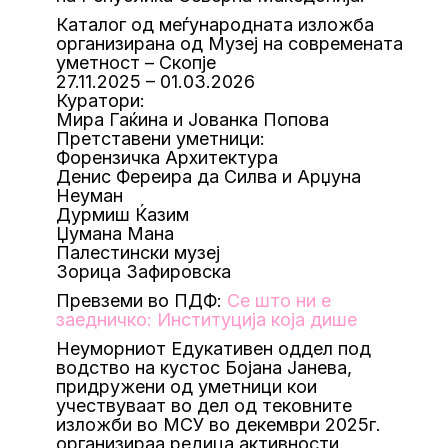
Каталог од меѓународната изложба
организирана од Музеј на современата
уметност – Скопје
27.11.2025 – 01.03.2026
Куратори:
Мира Гаќина и Јованка Попова
Претставени уметници:
Форензичка Архитектура
Денис Фереира да Силва и Арџуна
Неуман
Дурмиш Ќазим
Џумана Мана
Палестински музеj
Зорица Зафировска
Превземи во ПДФ:
Се што ни е
заедничко: Институција која дише
Неуморниот Едукативен оддел под
водство на кустос Бојана Јанева,
придружени од уметници кои
учествуваат во дел од тековните
изложби во МСУ во декември 2025г.
организираа редица активности