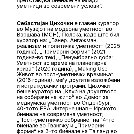
претставува Биенале на млади
уметници во современи услови“.
Себастијан Цихочки
е главен куратор
во Музејот на модерна уметност во
Варшава (МСН), Полска, каде што бил
куратор на: „Банер. Ангажман,
реализам и политичка уметност“ (2025
година), „Примарни форми“ (2021
година-во тек), „Пенумбрално доба:
Уметност во време на планетарна
криза“ (2020 година), „Making Use:
Живот во пост-уметнички времиња“
(2016 година), меѓу другите изложбени
и истражувачки програми. Цихочки
беше куратор на „Клуб на друштвото
на собирачи на жито“ во Домот за
медиумска уметност во Олденбург;
40-тото ЕВА Интернешнал – Ирското
биенале на современа уметност;
„Пост-уметничко собрание“ на 14-то
биенале во Гвангжу и „Примарни
форми“ на 3-то биенале на Тајланд во