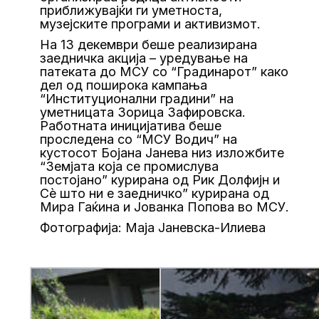
приближувајќи ги уметноста,
музејските програми и активизмот.
На 13 декември беше реализирана
заедничка акција – уредување на
патеката до МСУ со “Градинарот” како
дел од поширока кампања
“Институционални градини” на
уметницата Зорица Зафировска.
Работната иницијатива беше
проследена со “МСУ Водич” на
кустосот Бојана Јанева низ изложбите
“Земјата која се промислува
постојано” курирана од Рик Долфијн и
Сѐ што ни е заедничко” курирана од
Мира Гаќина и Јованка Попова во МСУ.
Фотографија: Маја Јаневска-Илиева