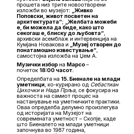
прошета низ трите новоотворени
изложби во музејот:
„Живко
Поповски, живот посветен на
архитектурата“
;
„Желбата можеби
е, би можела да биде, како што
секогаш е, блиску до љубовта“
,
архивски асемблаж и интервенција на
Кумјана Новакова и
„Музеј отворен до
понатамошно известување“
,
самостојна изложба на Џем А.
Музички избор
на
Марсо
–
почеток
18:00 часот
.
Определбата на
15. Биенале на млади
уметници
, ко-курирано од
Себастиан
Цихочки
и
Нада Прља
, се фокусира на
важноста на самиот процес на
настанување на уметничките практики.
Оваа определба делумно произлегува
од историјата на Музејот на
современата уметност – Скопје, каде
што Биеналето на млади уметници
започнува во 1987 година,