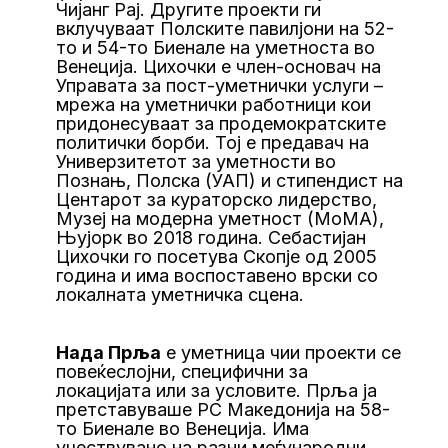
Чијанг Рај. Другите проекти ги
вклучуваат Полските павилјони на 52-
то и 54-то Биенале на уметноста во
Венеција. Цихочки е член-основач на
Управата за пост-уметнички услуги –
мрежа на уметнички работници кои
придонесуваат за продемократските
политички борби. Тој е предавач на
Универзитетот за уметности во
Познањ, Полска (УАП) и стипендист на
Центарот за кураторско лидерство,
Музеј на модерна уметност (МоМА),
Њујорк во 2018 година. Себастијан
Цихочки го посетува Скопје од 2005
година и има воспоставено врски со
локалната уметничка сцена.
Нада Прља
е уметница чии проекти се
повеќеслојни, специфични за
локацијата или за условите. Прља ја
претставуваше РС Македонија на 58-
то Биенале во Венеција. Има
учествувано на разни меѓународни