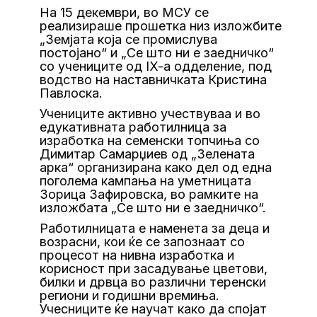
На 15 декември, во МСУ се
реализираше прошетка низ изложбите
„Земјата која се промислува
постојано“ и „Се што ни е заедничко“
со учениците од IX-a одделение, под
водство на наставничката Кристина
Павлоска.
Учениците активно учествуваа и во
едукативната работилница за
изработка на семенски топчиња со
Димитар Самарџиев од „Зелената
арка“ организирана како дел од една
поголема кампања на уметницата
Зорица Зафировска, во рамките на
изложбата „Се што ни е заедничко“.
Работилницата е наменета за деца и
возрасни, кои ќе се запознаат со
процесот на нивна изработка и
корисност при засадување цветови,
билки и дрвца во различни теренски
региони и годишни времиња.
Учесниците ќе научат како да спојат