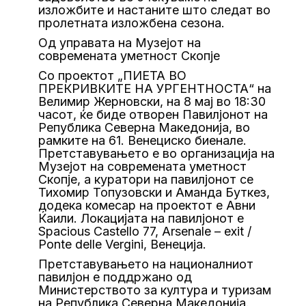
изложбите и настаните што следат во
пролетната изложбена сезона.
Од управата на Музејот на
современата уметност Скопје
Со проектот „ПИЕТА ВО
ПРЕКРИВКИТЕ НА УРГЕНТНОСТА“ на
Велимир Жерновски, на 8 мај во 18:30
часот, ќе биде отворен Павилјонот на
Република Северна Македонија, во
рамките на 61. Венециско биенале.
Претставувањето е во организација на
Музејот на современата уметност
Скопје, а куратори на павилјонот се
Тихомир Топузовски и Аманда Буткез,
додека комесар на проектот е Авни
Ќаили. Локацијата на павилјонот е
Spacious Castello 77, Arsenale – exit /
Ponte delle Vergini, Венеција.
Претставувањето на националниот
павилјон е поддржано од
Министерството за култура и туризам
на Република Северна Македонија.