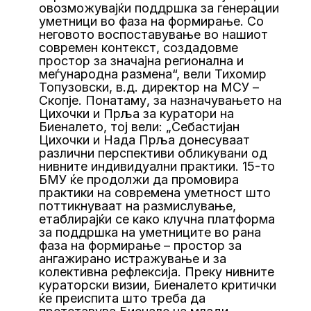
овозможувајќи поддршка за генерации
уметници во фаза на формирање. Со
неговото воспоставување во нашиот
современ контекст, создадовме
простор за значајна регионална и
меѓународна размена“, вели Тихомир
Топузовски, в.д. директор на МСУ –
Скопје. Понатаму, за назначувањето на
Цихочки и Прља за куратори на
Биеналето, тој вели: „Себастијан
Цихочки и Нада Прља донесуваат
различни перспективи обликувани од
нивните индивидуални практики. 15-то
БМУ ќе продолжи да промовира
практики на современа уметност што
поттикнуваат на размислување,
етаблирајќи се како клучна платформа
за поддршка на уметниците во рана
фаза на формирање – простор за
ангажирано истражување и за
колективна рефлексија. Преку нивните
кураторски визии, Биеналето критички
ќе преиспита што треба да