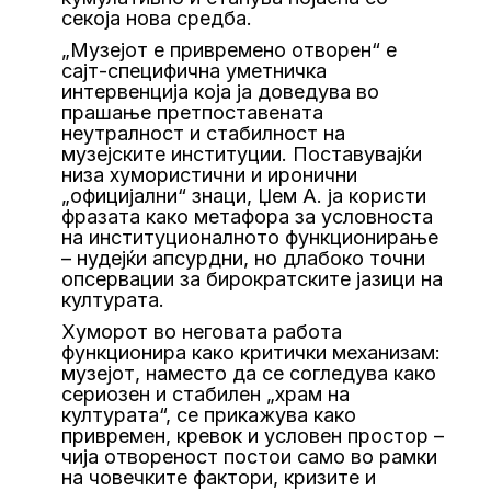
секоја нова средба.
„Музејот е привремено отворен“ е
сајт-специфична уметничка
интервенција која ја доведува во
прашање претпоставената
неутралност и стабилност на
музејските институции. Поставувајќи
низа хумористични и иронични
„официјални“ знаци, Џем А. ја користи
фразата како метафора за условноста
на институционалното функционирање
– нудејќи апсурдни, но длабоко точни
опсервации за бирократските јазици на
културата.
Хуморот во неговата работа
функционира како критички механизам:
музејот, наместо да се согледува како
сериозен и стабилен „храм на
културата“, се прикажува како
привремен, кревок и условен простор –
чија отвореност постои само во рамки
на човечките фактори, кризите и