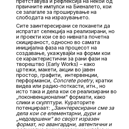
претставува и рефлексија на некои од
првичните импулси на Биеналето, кои
се залагале за проширување на
слободата на изразувањето.
Сите заинтересирани се поканети да
испратат селекција на реализирани, но
и проекти кои се во нивната почетна
скицираност, односно во самата
иницијална фаза на процесот на
создавање, укажувајќи на форми кои
се карактеристични за рани фази на
творештво (Early Works) – како
цртежи, макети, акции во јавен
простор, графити, интервенции,
перформанси,
Concrete poetry
, кратки
видеа или радио-поткасти, итн., но
исто така и дела кои се реализирани во
„поконвенционални“ формати, како
слики и скулптури. Кураторите
потенцираат:
„Заинтересирани сме за
дела кои се елементарни, дури и
„недовршени“ во својот изразен
формат, но авангардни, автентични и