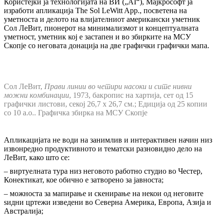
Користејќи ја технологијата на ВИ („AI“), Мајкрософт ja
изработи апликација The Sol LeWitt App., посветена на
уметноста и делото на влијателниот американски уметник
Сол ЛеВит, пионерот на минимализмот и концептуалната
уметност, уметник кој е застапен и во збирките на МСУ
Скопје со неговата донација на две графички графички мапа.
Сол ЛеВит,
Прави линии во четири насоки и сите нивни
можни комбинации
, 1973, бакропис на хартија, сет од 15
графички листови, секој 26,7 х 26,7 см.; Едиција од 25 копии
со 10 а.о.. Графичка збирка на МСУ Скопје
Апликацијата не води на занимлив и интерактивен начин низ
извонредно продуктивното и тематски разновидно дело на
ЛеВит, како што се:
– виртуелната тура низ неговото работно студио во Честер,
Конектикат, кое обично е затворено за јавноста;
– можноста за мапирање и скенирање на некои од неговите
ѕидни цртежи изведени во Северна Америка, Европа, Азија и
Австралија;