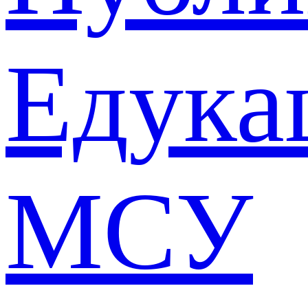
Едука
МСУ