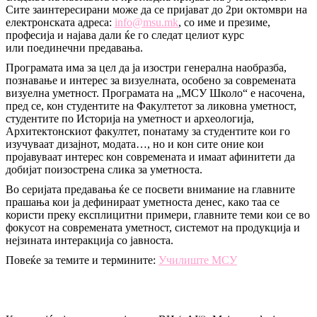
Сите заинтересирани може да се пријават до 2ри октомври на
електронската адреса:
info@msu.mk
, со име и презиме,
професија и најава дали ќе го следат целиот курс
или поединечни предавања.
Програмата има за цел да ja изостри генерална наобразба,
познавање и интерес за визуелната, особено за современата
визуелна уметност. Програмата на „МСУ Школо“ е насочена,
пред се, кон студентите на Факултетот за ликовна уметност,
студентите по Историја на уметност и археологија,
Архитектонскиот факултет, понатаму за студентите кои го
изучуваат дизајнот, модата…, но и кон сите оние кои
пројавуваат интерес кон современата и имаат афинитети да
добијат поизострена слика за уметноста.
Во серијата предавања ќе се посвети внимание на главните
прашања кои ја дефинираат уметноста денес, како таа се
користи преку експлицитни примери, главните теми кои се во
фокусот на современата уметност, системот на продукција и
нејзината интеракција со јавноста.
Повеќе за темите и термините:
Училиште МСУ