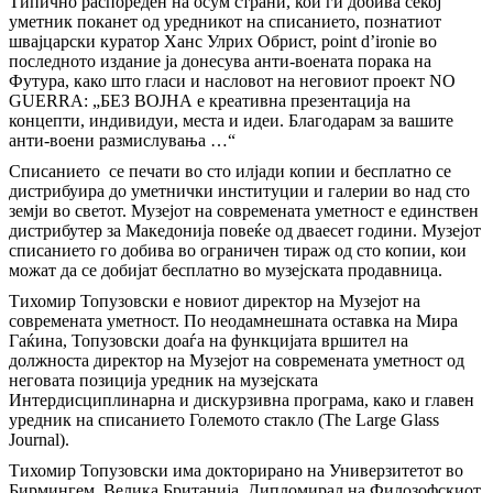
Типично распореден на осум страни, кои ги добива секој
уметник поканет од уредникот на списанието, познатиот
швајцарски куратор Ханс Улрих Обрист, point d’ironie во
последното издание ја донесува анти-воената порака на
Футура, како што гласи и насловот на неговиот проект NO
GUERRA: „БЕЗ ВОЈНА е креативна презентација на
концепти, индивидуи, места и идеи. Благодарам за вашите
анти-воени размислувања …“
Списанието се печати во сто илјади копии и бесплатно се
дистрибуира до уметнички институции и галерии во над сто
земји во светот. Музејот на современата уметност е единствен
дистрибутер за Македонија повеќе од дваесет години. Музејот
списанието го добива во ограничен тираж од сто копии, кои
можат да се добијат бесплатно во музејската продавница.
Тихомир Топузовски е новиот директор на Музејот на
современата уметност. По неодамнешната оставка на Мира
Гаќина, Топузовски доаѓа на функцијата вршител на
должноста директор на Музејот на современата уметност од
неговата позиција уредник на музејската
Интердисциплинарна и дискурзивна програма, како и главен
уредник на списанието Големото стакло (The Large Glass
Journal).
Тихомир Топузовски има докторирано на Универзитетот во
Бирмингем, Велика Британија. Дипломирал на Филозофскиот