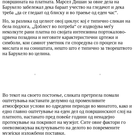
површината на платната. Марсел Дишан за овие дела на
Барукело забележал дека бараат учество на гледачот и дека
треба „да се гледаат од блиску и во траење од еден час“.
Но, за разлика од целиот овој циклус кој е типично сликан на
бела подлога, „Доблест во потреба“ се издвојува меѓу
неколкуте рани платна по својата интензивна портокаловo-
црвена позадина и неговите карактеристични цртежи и
симболи, кои самиот уметник ги споредува со процеси на
мислата и на соништата, нешто што е типично за творештвото
на Барукело во целина.
Во текот на своето постоење, сликата претрпела помали
оштетувања настанати делумно од променливите
атмосферски услови во одредени периоди во минатото, како и
едно главно оштетување на еден дел од површинскиот слој на
платното, настанато пред повеќе години од ненадејно
протекување на покривот на музејот. Сите овие фактори го
оневозможуваа вклучувањето на делото во повремените
музејски изложбени поставки.