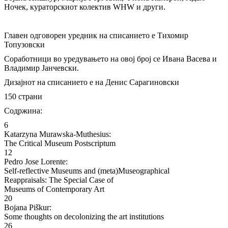
Ночек, кураторскиот колектив WHW и други.
Главен одговорен уредник на списанието е Тихомир
Топузовски
Соработници во уредувањето на овој број се Ивана Васева и
Владимир Јанчевски.
Дизајнот на списанието е на Денис Сарагиновски
150 страни
Содржина:
6
Katarzyna Murawska-Muthesius:
The Critical Museum Postscriptum
12
Pedro Jose Lorente:
Self-reflective Museums and (meta)Museographical
Reappraisals: The Special Case of
Museums of Contemporary Art
20
Bojana Piškur:
Some thoughts on decolonizing the art institutions
26