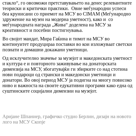
стакло“, го овозможи претставувањето на денес релевантните
теориски и критички практики. Овие меѓународни успеси
беа крунисани со приемот на МСУ во CIMAM (Меѓународно
здружение на музеи на модерна уметност), како и со
меѓународната награда „Жива“ доделена на МСУ за
креативност и посебни постигнувања.
Во својот мандат, Мира Гаќина и тимот на МСУ во
континуитет продуцираа поставки во кои изложуваат светски
познати и домашни докажани уметници.
Од исклучително значење за музејот и македонската уметност
и култура е и повторното заживување на донаторската
димензија на МСУ, збогатувајќи ги збирките со над стотина
нови подароци од странски и македонски уметници и
донатори. Во овој период МСУ ја подигна на многу повисоко
ниво и важноста на своите едукативни програми како една од
суштинските социјални димензии на музејот.
Аријане Шпаниер, графичко студио Берлин, дизајн на новото
лого на МСУ Скопје