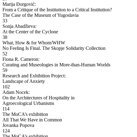
Marija Đorgović:
From a Critique of the Institution to a Critical Institution?
The Case of the Museum of Yugoslavia
33
Sonja Abadžieva:
At the Center of the Cyclone
38
What, How & for Whom/WHW
No Feeling Is Final. The Skopje Solidarity Collection
52
Fiona R. Cameron:
Curating and Museologies in More-than-Human Worlds
59
Research and Exhibition Project:
Landscape of Anxiety
102
Adam Nocek:
On the Architectures of Hospitality in
Agroecological Urbanisms
114
The MoCA’s exhibition
All That We Have in Common
Jovanka Popova
124
The MoCA’s exhibition