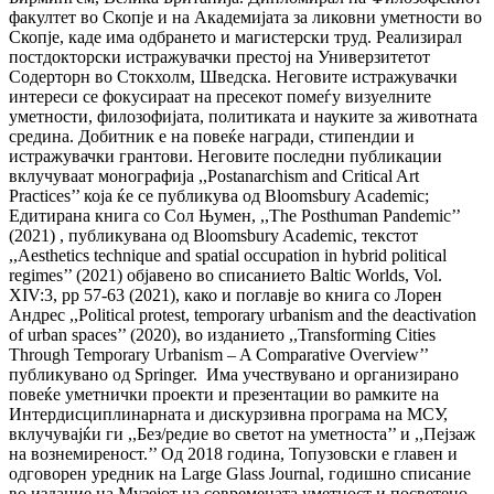
факултет во Скопје и на Академијата за ликовни уметности во
Скопје, каде има одбрането и магистерски труд. Реализирал
постдокторски истражувачки престој на Универзитетот
Содерторн во Стокхолм, Шведска. Неговите истражувачки
интереси се фокусираат на пресекот помеѓу визуелните
уметности, филозофијата, политиката и науките за животната
средина. Добитник е на повеќе награди, стипендии и
истражувачки грантови. Неговите последни публикации
вклучуваат монографија ,,Postanarchism and Critical Art
Practices’’ која ќе се публикува од Bloomsbury Academic;
Eдитирана книга со Сол Њумен, ,,The Posthuman Pandemic’’
(2021) , публикувана од Bloomsbury Academic, текстот
,,Aesthetics technique and spatial occupation in hybrid political
regimes’’ (2021) објавено во списанието Baltic Worlds, Vol.
XIV:3, pp 57-63 (2021), како и поглавје во книга со Лорен
Андрес ,,Political protest, temporary urbanism and the deactivation
of urban spaces’’ (2020), во изданието ,,Transforming Cities
Through Temporary Urbanism – A Comparative Overview’’
публикувано од Springer. Има учествувано и организирано
повеќе уметнички проекти и презентации во рамките на
Интердисциплинарната и дискурзивна програма на МСУ,
вклучувајќи ги ,,Без/редие во светот на уметноста’’ и ,,Пејзаж
на вознемиреност.’’ Од 2018 година, Топузовски е главен и
одговорен уредник на Large Glass Journal, годишно списание
во издание на Музејот на современата уметност и посветено