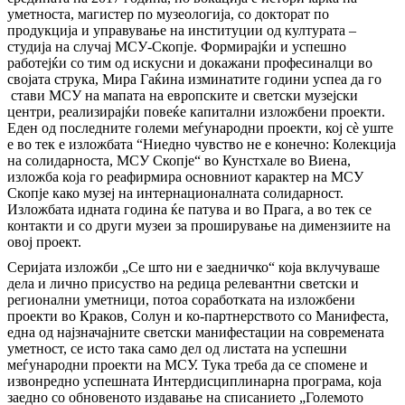
уметноста, магистер по музеологија, со докторат по
продукција и управување на институции од културата –
студија на случај МСУ-Скопје. Формирајќи и успешно
работејќи со тим од искусни и докажани професиналци во
својата струка, Мира Гаќина изминатите години успеа да го
стави МСУ на мапата на европските и светски музејски
центри, реализирајќи повеќе капитални изложбени проекти.
Еден од последните големи меѓународни проекти, кој сѐ уште
е во тек е изложбата “Ниедно чувство не е конечно: Колекција
на солидарноста, МСУ Скопје“ во Кунстхале во Виена,
изложба која го реафирмира основниот карактер на МСУ
Скопје како музеј на интернационалната солидарност.
Изложбата идната година ќе патува и во Прага, а во тек се
контакти и со други музеи за проширување на димензиите на
овој проект.
Серијата изложби „Се што ни е заедничко“ која вклучуваше
дела и лично присуство на редица релевантни светски и
регионални уметници, потоа соработката на изложбени
проекти во Краков, Солун и ко-партнерството со Манифеста,
една од најзначајните светски манифестации на современата
уметност, се исто така само дел од листата на успешни
меѓународни проекти на МСУ. Тука треба да се спомене и
извонредно успешната Интердисциплинарна програма, која
заедно со обновеното издавање на списанието „Големото