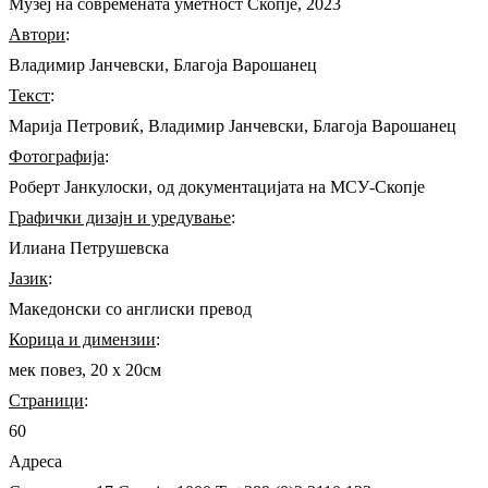
Музеј на современата уметност Скопје, 2023
Автори
:
Владимир Јанчевски, Благоја Варошанец
Текст
:
Марија Петровиќ, Владимир Јанчевски, Благоја Варошанец
Фотографија
:
Роберт Јанкулоски, од документацијата на МСУ-Скопје
Графички дизајн и уредување
:
Илиана Петрушевска
Јазик
:
Македонски со англиски превод
Корица и димензии
:
мек повез, 20 х 20см
Страници
:
60
Адреса