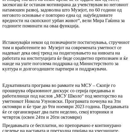
засекогаш ќе останам мотивирана да учевствувам во неговиот
натамошен развој, задоволна што Музејот, по 60 години од
неговото основање е повторно една од најубедливите
вредности на скопскиот урбан живот“, вели Мира Гаќина за
годините поминати на оваа функција.
Истакнувајќи некои од позначајните постигнувања, стручниот
тим и вработените во Музејот на современата уметност се
надеваат дека овој тренд на подигнувањето на нивоата на
работата на институцијата ќе биде соодветно препознаен и ќе
наиде на уште поголема поддршка од Министерството за
култура и долгогодишнте партнери и поддржувачи.
Едукативната програма во рамките на МСУ – Скопје го
проширува образовниот дискурс со серија предавања и
работилници под наслов „МСУ Школо“ под менторство на
уметникот Никола Узуновски. Програмата почнува на 3ти
октомври и ќе трае до 9ти ноември 2023 година. Предавањата
ќе се организираат два пати неделно, секој вторники и
четврток (освен 24ти и 26ти октомври)
Предавањата се бесплатни, но препорачано е континурано
следење на наставата и претходна пријава на учесниците.