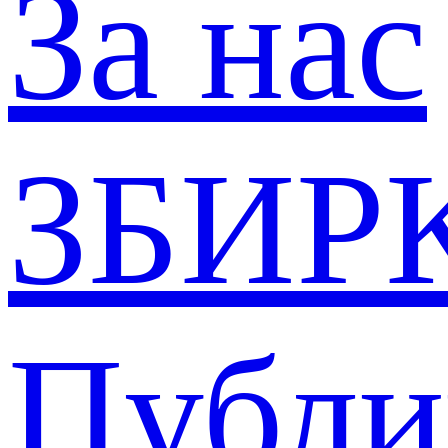
За нас
ЗБИР
Публи