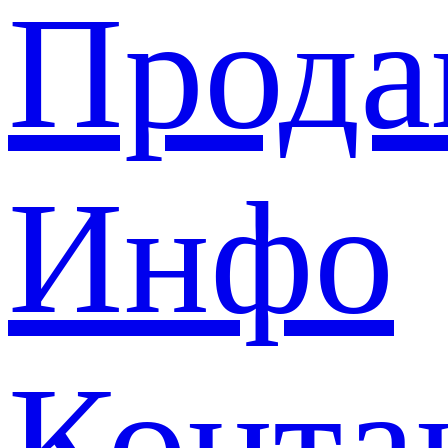
Прода
Инфо
Конта