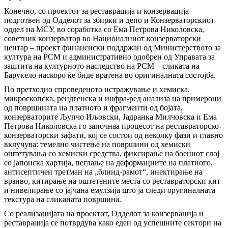
Конечно, со проектот за реставрација и конзервација
подготвен од Одделот за збирки и депо и Конзерваторскиот
оддел на МСУ, во соработка со Ема Петрова Николовска,
советник конзерватор во Националниот конзерваторски
центар – проект финансиски поддржан од Министерството за
култура на РСМ и административно одобрен од Управата за
заштита на културното наследство на РСМ – сликата на
Барукело наскоро ќе биде вратена во оригиналната состојба.
По претходно спроведеното истражување и хемиска,
микроскопска, рендгенска и инфра-ред анализа на примероци
од површината на платното и фрагменти од бојата,
конзерваторите Љупчо Иљовски, Јадранка Милчовска и Ема
Петрова Николовска го започнаа процесот на реставраторско-
конзерваторски зафати, кој се состои од неколку фази и главно
вклучува: темелно чистење на површини од хемиски
оштетувања со хемиски средства, фиксирање на боениот слој
со јапонска хартија, пеглање на деформациите на платното,
антисептичен третман на „блинд-рамот“, инектирање на
врзиво, китирање на оштетените места со реставраторски кит
и нивелирање со јајчана емулзија што ја следи оругиналната
текстура на сликаната површина.
Со реализацијата на проектот, Одделот за конзервација и
реставрација се потврдува како еден од успешните сектори на