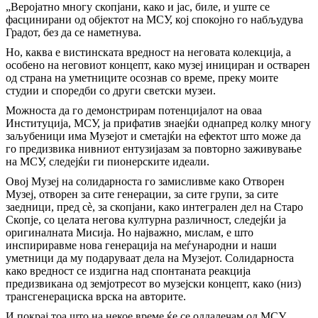
„Веројатно многу скопјани, како и јас, биле, и уште се
фасцинирани од објектот на МСУ, кој спокојно го набљудува
Градот, без да се наметнува.
Но, каква е вистинската вредност на неговата колекција, а
особено на неговиот концепт, како музеј инициран и остварен
од страна на уметниците осознав со време, преку моите
студии и споредби со други светски музеи.
Можноста да го демонстрирам потенцијалот на оваа
Институција, МСУ, ја прифатив знаејќи однапред колку многу
заљубеници има Музејот и сметајќи на ефектот што може да
го предизвика нивниот ентузијазам за повторно заживување
на МСУ, следејќи ги пионерските идеали.
Овој Музеј на солидарноста го замисливме како Отворен
Музеј, отворен за сите генерации, за сите групи, за сите
заедници, пред сè, за скопјани, како интегрален дел на Старо
Скопје, со целата негова културна различност, следејќи ја
оригиналната Мисија. Но најважно, мислам, е што
инспириравме нова генерација на меѓународни и наши
уметници да му подаруваат дела на Музејот. Солидарноста
како вредност се издигна над спонтаната реакција
предизвикана од земјотресот во музејски концепт, како (низ)
трансгенерациска врска на авторите.
И покрај тоа што на некое време ќе се оддалечам од МСУ,