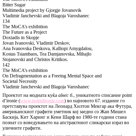
Bitter Sugar
Multimedia project by Gjorgje Jovanovik
Vladimir Janchevski and Blagoja Varoshanec
134
The MoCA’s exhibition
The Future as a Project
Doxiadis in Skopje
Jovan Ivanovski, Vladimir Deskov,
Ana Ivanovska Deskova, Kalliopi Amygdalou,
Kostas Tsiambaos, Tea Damjanovska, Mihajlo
Stojanovski and Christos Kritikos.
142
The MoCA’s exhibition
On Defragmentation as a Freeing Mental Space and
Societal Necessity
Vladimir Janchevski and Blagoja Varoshanec
Проектот на модната куќа
агнес б.
, уникатното списание point
d’ironie (
www.pointdironie.com
) во најновото 67. издание го
претставува проектот на Леонард Хилтон Мекгар ака Футура,
американскиот графити уметник кој заедно со Жан Мишел
Баскија, Кит Харинг и Кени Шарф во 1980-те години стана
познат со воведувањето на апстрактниот сликарски израз во
уличните графити.