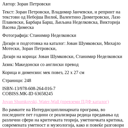
Автор: Зоран Петровски
Текст: Зоран Петровски, Владимир Јанчевски, и репринт на
текстови од Небојша Вилиќ, Валентино Димитровски, Лазо
Плавевски, Барбара Барш, Љиљана Неделковска, Викторија
Васева Димеска
Фотографија: Станимир Неделковски
Дизајн и подготовка на каталог: Јован Шумковски, Михајло
Мотески, Зоран Петровски,
Дизајн на корица: Јован Шумковски, Станимир Неделковски
Јазик: Македонски со англиски превод
Корица и димензии: мек повез, 22 х 27 см
Страници: 248
ISBN-13/978-608-264-016-7
COBISS.MK-ID 63658245
Jovan Shumkovski, Water-Wall (превземи ПДФ каталог)
Во рамките на Интердисциплинарната програма, во
последните пет години се реализираа редица предавања од
различни сфери на критичката теорија, уметничката критика,
современата уметност и музеологија, како и повеќе разговори