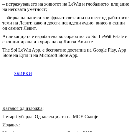
– истражувањето на животот на LeWitt и глобалното влијание
на неговата уметност;
– збирка на написи кои фрлаат светлина на шест од работните
теми на Левит, како и досега невидени аудио, видео и скици
од самиот Левит.
Апликацијата е изработена во соработка со Sol LeWitt Estate и
е конципирана и курирана од Линзи Авилхе.
The Sol LeWitt App. е бесплатно достапна на Google Play, App
Store на Ејпл и на Microsoft Store App.
ЗБИРКИ
Каталог од изложба
:
Петар Лубарда: Од колекцијата на МСУ Скопје
Издавач
: