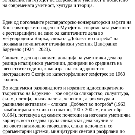
на современата уметност, култура и теорија.
Еден од поголемите реставраторско-конзерваторски зафати на
Конзерваторскиот оддел во Музејот на современата уметност
е реставрацијата на едно од капиталните дела во
меѓународната збирка, сликата „Доблест во потреба“ на
неодамна починатиот италијански уметник Џанфранко
Барукело (1924 – 2023).
Сликата е дел од големата донација на уметнички дела од
редица италијански уметници, донирани во средината на
шеесеттите години, како израз на солидарност со
настраданото Скопје во катасторфалниот земјотрес во 1963
година.
Во медиумски разновидното и изразито идиосинкратично
творештво на Барукело – кое опфаќа сликарство, склулптура,
филм, поезија, психоанализа, хепенинг, агрокултура и
радикален активизам – сликата „Доблест во потреба“ (1963,
комбинирана техника на платно, 190 х 200 см, инвент.бр.
01864), потекнува од самите почетоци на неговата уметничка
кариера, кога создава група сликарски дела клучни за
неговото натамошно творештво, слики исполнети со
фрагментарни цртежи, минијатурни светови расфрлани по