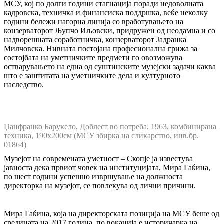
МСУ, кој по долги години стагнација поради недоволната
кадровска, техничка и финансиска поддршка, веќе неколку
години бележи нагорна линија со вработувањето на
конзерваторот Љупчо Иљовски, придружен од неодамна и со
надворешната соработничка, конзерваторот Јадранка
Милчовска. Нивната постојана професионална грижа за
состојбата на уметничките предмети го овозможува
остварувањето на една од суштинските музејски задачи каква
што е заштитата на уметничките дела и културното
наследство.
Џанфранко Барукело, Доблест во потреба, 1963, комбинирана
техника, 190х200см (МСУ збирка на сликарство, инв.бр.
01864)
Музејот на современата уметност – Скопје ја известува
јавноста дека првиот човек на институцијата, Мира Гаќина,
по шест години успешно извршување на должноста
директорка на музејот, се повлекува од лични причини.
Мира Гаќина, која на директорската позиција на МСУ беше од
средината на 2017 година, по вокација е историчарка на