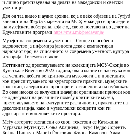
и лично претставувања на делата на македонски и светски
уметници.
Дел од таа видео и аудио архива, која е веќе објавена на Јутјуб
каналот и на Фејсбук мрежата на МСУ, може да се проследи и
на музејската вебстрана, која е од скоро поставена во делот на
Едукативните програми
https://msu.mk/predavanja/
Музејот на современата уметност – Скопје со особено
задоволство ја инфомира јавноста дека е комплетиран
најновиот број на списанието за современа уметност, култура
и теорија „Големото стакло.“
Поттикнат од преставувањето на колекцијата МСУ-Скопје во
Кунстхале Виена во 2023 година, ова издание се насочува кон
актуелните дебати во критичката музеологија и пристапите
кон преиспитувањето на кураторските практики, музејските
колекции, галериските простори и застапеноста на публиката.
Во оваа насока се вклучени значајни оригинални прилози кои
се однесуваат на релациите помеѓу критичките музеи,
претставувањето на културните различности, практиките на
деколонизација, како и музеолошки концепти кои ги
адресираат и вон-човечките простори.
Меѓу авторите застапени со свои текстови се Катажина
Муравска-Мутезиус, Соња Абаџиева, Јесус Педро Лоренте,
Бојана Пишкур, Марија Ѓорговиќ, Фиона Камерон, Адам