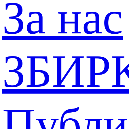
За нас
ЗБИР
Публи