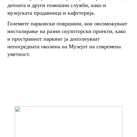
депоата и други помошни служби, како и
музејската продавница и кафетерија.
Големите парковски површини, кои овозможуваат
инсталирање на разни скулпторски проекти, како
и пространиот паркинг ја дополнуваат
непосредната околина на Музејот на современа
уметност.