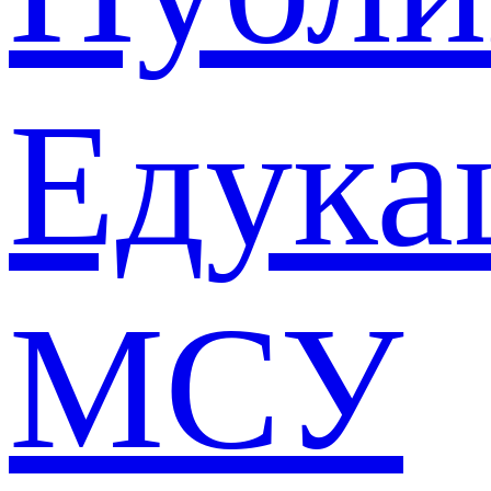
Едука
МСУ