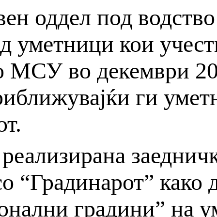
ен оддел под водство 
д уметници кои учеств
о МСУ во декември 20
иближувајќи ги уметн
от.
реализирана заедничк
со “Градинарот” како 
нални градини” на у