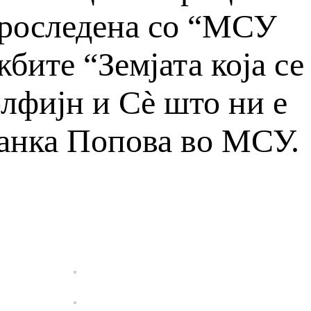
проследена со “МСУ
бите “Земјата која се
лфијн и Сѐ што ни е
ванка Попова во МСУ.