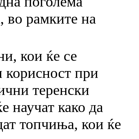
една поголема
 во рамките на
и, кои ќе се
и корисност при
лични теренски
 научат како да
дат топчиња, кои ќе