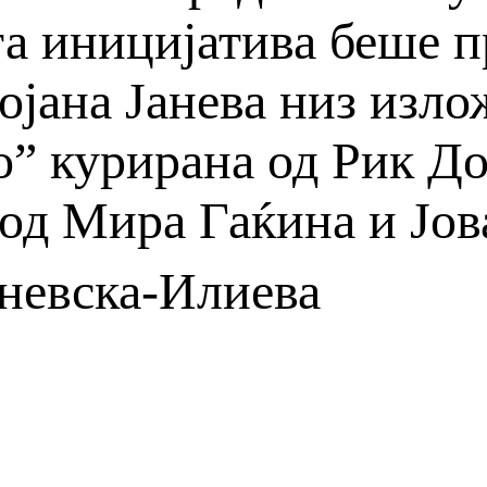
та иницијатива беше 
ојана Јанева низ излож
о” курирана од Рик До
 од Мира Гаќина и Јо
аневска-Илиева