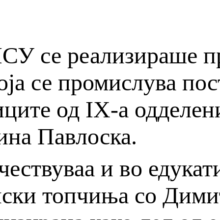
МСУ се реализираше п
оја се промислува пос
иците од IX-a одделен
ина Павлоска.
чествуваа и во едукат
енски топчиња со Дим