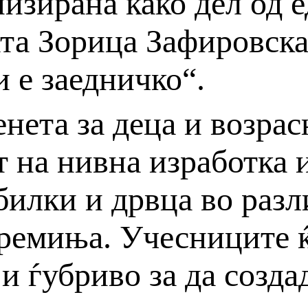
низирана како дел од 
та Зорица Зафировска,
 е заедничко“.
нета за деца и возрасн
т на нивна изработка 
билки и дрвца во раз
ремиња. Учесниците ќе
и ѓубриво за да созда