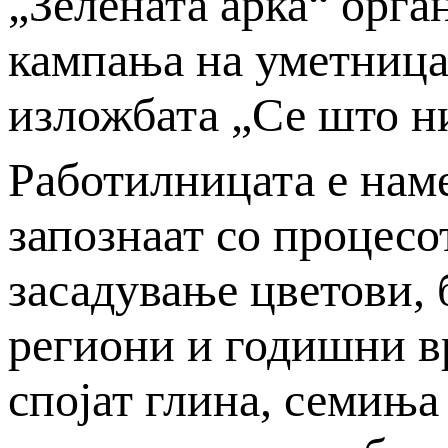
„Зелената арка“ орга
кампања на уметница
изложбата „Се што ни
Работилницата е наме
запознаат со процесо
засадување цветови, 
региони и годишни в
спојат глина, семиња 