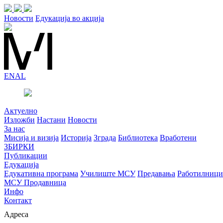
Новости
Едукација во акција
EN
AL
Актуелно
Изложби
Настани
Новости
За нас
Мисија и визија
Историја
Зграда
Библиотека
Вработени
ЗБИРКИ
Публикации
Едукација
Едукативна програма
Училиште МСУ
Предавања
Работилници
МСУ Продавница
Инфо
Контакт
Адреса