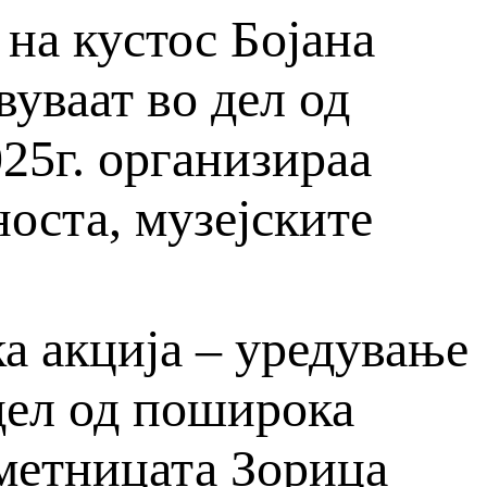
на кустос Бојана
уваат во дел од
25г. организираа
оста, музејските
а акција – уредување
дел од поширока
метницата Зорица