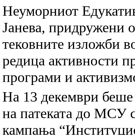
Неуморниот Едукатив
Јанева, придружени о
тековните изложби в
редица активности пр
програми и активизм
На 13 декември беше 
на патеката до МСУ 
кампања “Институцио