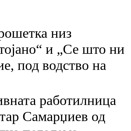
рошетка низ
тојано“ и „Се што ни
ие, под водство на
ивната работилница
итар Самарџиев од