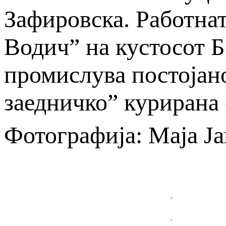
Зафировска. Работна
Водич” на кустосот Б
промислува постојан
заедничко” курирана
Фотографија: Маја Ј