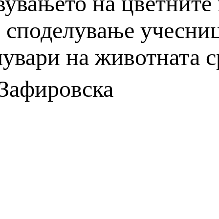
вувањето на цветните 
и споделување учесниц
чувари на животната с
 Зафировска