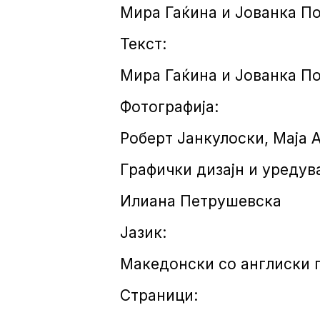
Мира Гаќина и Јованка П
Текст:
Мира Гаќина и Јованка П
Фотографија:
Роберт Јанкулоски, Маја 
Графички дизајн и уредув
Илиана Петрушевска
Јазик:
Македонски со англиски 
Страници: