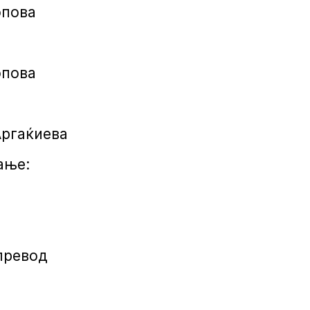
опова
опова
Аргаќиева
ање:
превод