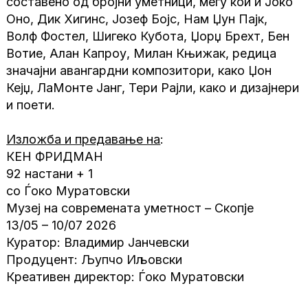
составено од бројни уметници, меѓу кои и Јоко
Оно, Дик Хигинс, Јозеф Бојс, Нам Џун Пајк,
Волф Фостел, Шигеко Кубота, Џорџ Брехт, Бен
Вотие, Алан Капроу, Милан Књижак, редица
значајни авангардни композитори, како Џон
Кејџ, ЛаМонте Јанг, Тери Рајли, како и дизајнери
и поети.
Изложба и предавање на
:
КЕН ФРИДМАН
92 настани + 1
со Ѓоко Муратовски
Музеј на современата уметност – Скопје
13/05 – 10/07 2026
Куратор: Владимир Јанчевски
Продуцент: Љупчо Иљовски
Креативен директор: Ѓоко Муратовски