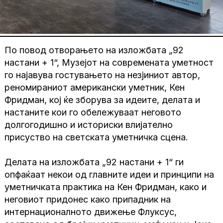
По повод отворањето на изложбата „92
настани + 1“, Музејот на современата уметност
го најавува гостувањето на незјиниот автор,
реномираниот американски уметник, Кен
Фридман, кој ќе зборува за идеите, делата и
настаните кои го обележуваат неговото
долгогодишно и историски влијателно
присуство на светската уметничка сцена.
Делата на изложбата „92 настани + 1“ ги
опфаќаат некои од главните идеи и принципи на
уметничката практика на Кен Фридман, како и
неговиот придонес како припадник на
интернационалното движење Флуксус,